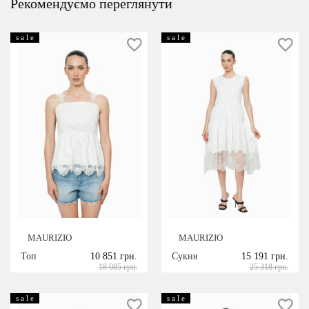
Рекомендуємо переглянути
s a l e
s a l e
MAURIZIO
MAURIZIO
Топ
10 851 грн.
Сукня
15 191 грн.
18 085 грн.
25 318 грн.
s a l e
s a l e