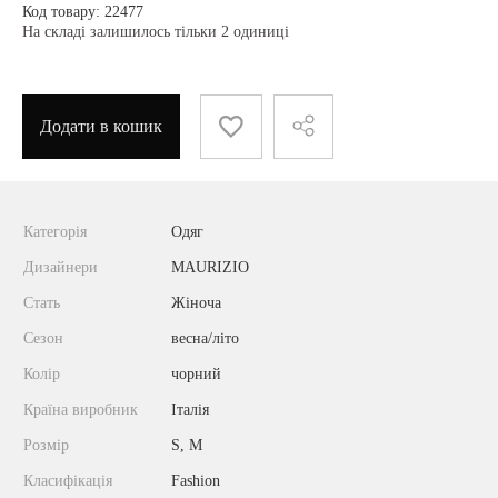
Код товару: 22477
На складі залишилось тільки 2 одиниці
Додати в кошик
Категорія
Одяг
Дизайнери
MAURIZIO
Стать
Жіноча
Сезон
весна/літо
Колір
чорний
Країна виробник
Італія
Розмір
S, M
Класифікація
Fashion