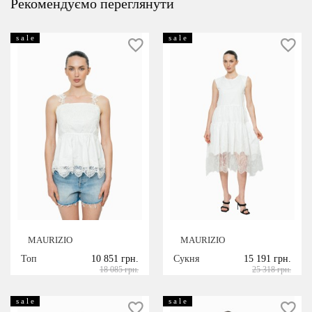
Рекомендуємо переглянути
s a l e
s a l e
MAURIZIO
MAURIZIO
Топ
10 851 грн.
Сукня
15 191 грн.
18 085 грн.
25 318 грн.
s a l e
s a l e