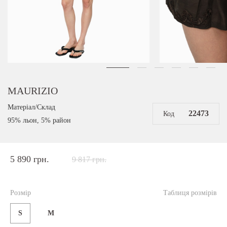
MAURIZIO
Матеріал/Склад
22473
Код
95% льон, 5% район
5 890 грн.
9 817 грн.
Розмір
Таблиця розмірів
S
M