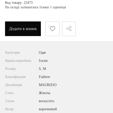
Код товару: 22473
На складі залишилась тільки 1 одиниця
Додати в кошик
Категорія
Одяг
Країна виробник
Італія
Розмір
S, M
Класифікація
Fashion
Дизайнери
MAURIZIO
Стать
Жіноча
Сезон
весна/літо
Колір
коричневий