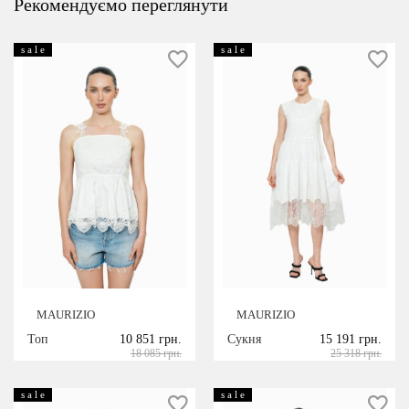
Рекомендуємо переглянути
s a l e
s a l e
MAURIZIO
MAURIZIO
Топ
10 851 грн.
Сукня
15 191 грн.
18 085 грн.
25 318 грн.
s a l e
s a l e