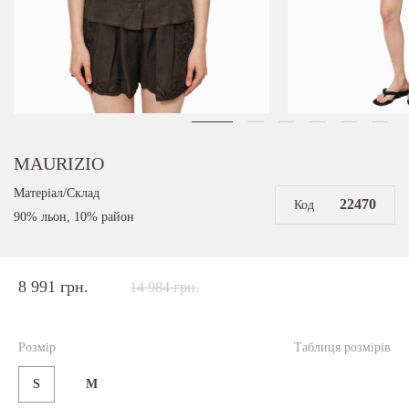
MAURIZIO
Матеріал/Склад
22470
Код
90% льон, 10% район
8 991 грн.
14 984 грн.
Розмір
Таблиця розмірів
S
M