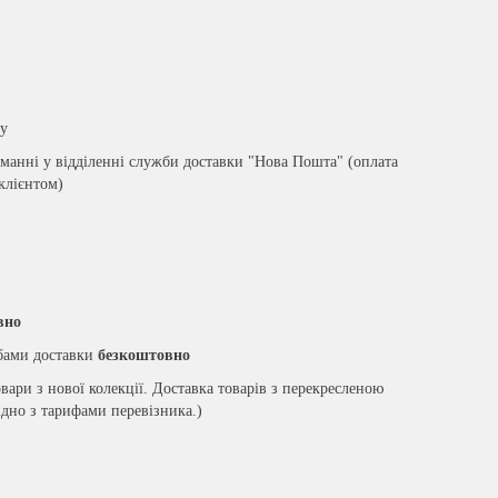
ру
анні у відділенні служби доставки "Нова Пошта" (оплата
 клієнтом)
вно
жбами доставки
безкоштовно
вари з нової колекції. Доставка товарів з перекресленою
ідно з тарифами перевізника.)