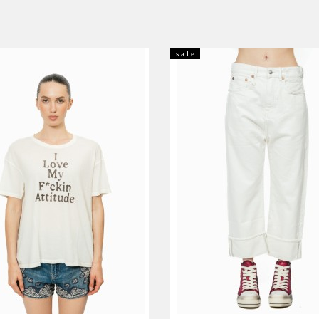
s a l e