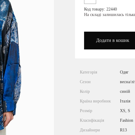
Код товару: 22440
podium_outlet_kiev
На складі залишилась тіль
Додати в кошик
Категорія
Одяг
Сезон
весна/лі
Колір
синій
Країна виробник
Італія
Розмір
XS, S
Класифікація
Fashion
Дизайнери
R13