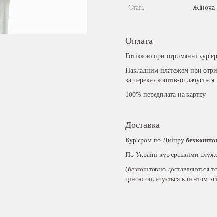
Стать
Жіноча
Оплата
Готівкою при отриманні кур'є
Накладним платежем при отрим
за переказ коштів-оплачується
100% передплата на картку
Доставка
Кур'єром по Дніпру
безкошто
По Україні кур'єрськими слу
(безкоштовно доставляються то
ціною оплачується клієнтом зг