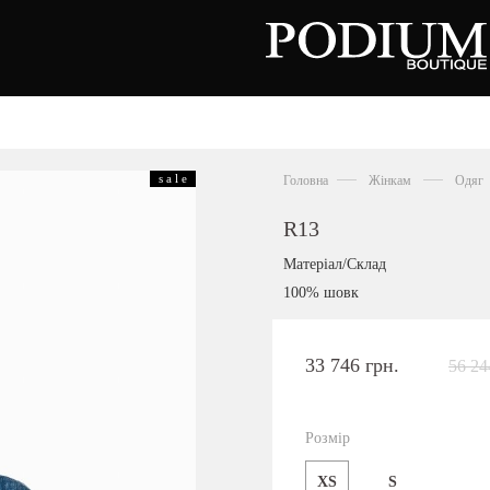
зуття
Аксесуари
Сумки
s a l e
Головна
Жінкам
Одяг
алетки
осоніжки
отильйони
R13
еревики
отфорди
Матеріал/Склад
еди
росівки
100% шовк
офери
окасини
антолети
або
33 746 грн.
56 24
андалії
оботи
Київська область,
ланці
с. Ходосівка, Обухівське щосе 2
уфлі
Розмір
+38 096 704 07 07
льопанці
XS
S
Подивитись на карті