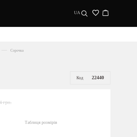
UA
ДИЗАЙНЕРИ
s a l e
Сорочка
МУЖЧИНАМ
ЖЕНЩИНАМ
РАСПРОДАЖА
22440
Код
4 грн.
Таблиця розмірів