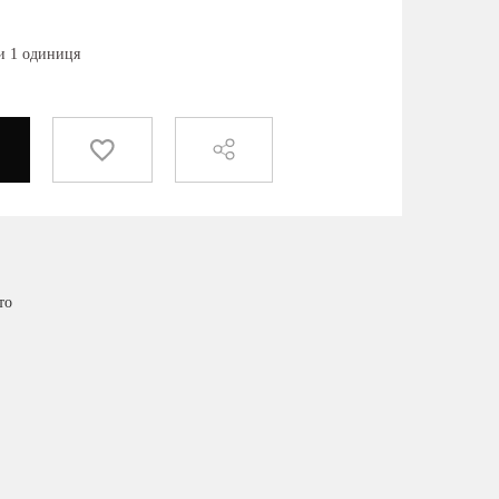
ки 1 одиниця
то