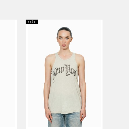
s a l e