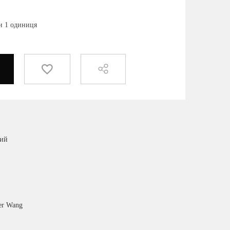
ки 1 одиниця
ний
er Wang