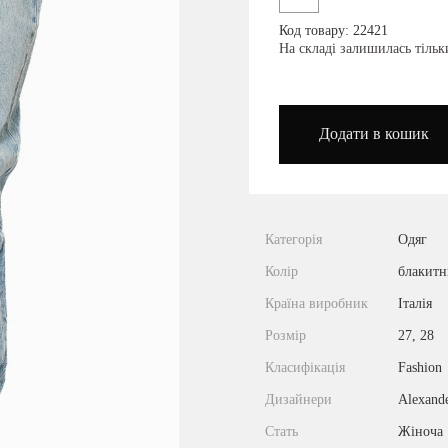
Код товару: 22421
podium_outlet_kiev
На складі залишилась тіль
Додати в кошик
Категорія
Одяг
Колір
блакит
Країна виробник
Італія
Розмір
27, 28
Класифікація
Fashion
Дизайнери
Alexand
Стать
Жіноча