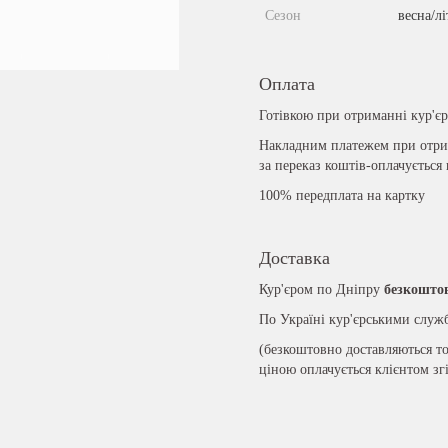
Сезон
весна/лі
Оплата
Готівкою при отриманні кур'є
Накладним платежем при отрим
за переказ коштів-оплачується
100% передплата на картку
Доставка
Кур'єром по Дніпру
безкошто
По Україні кур'єрськими слу
(безкоштовно доставляються то
ціною оплачується клієнтом зг