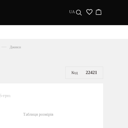
UA
ДИЗАЙНЕРИ
s a l e
Джинси
МУЖЧИНАМ
ЖЕНЩИНАМ
РАСПРОДАЖА
22421
Код
5 грн.
Таблиця розмірів