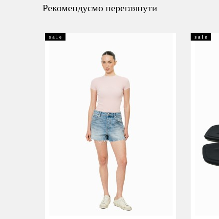
Рекомендуємо переглянути
s a l e
s a l e