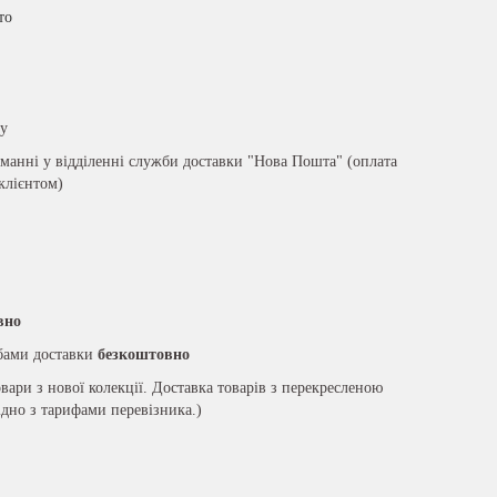
то
ру
анні у відділенні служби доставки "Нова Пошта" (оплата
 клієнтом)
вно
жбами доставки
безкоштовно
вари з нової колекції. Доставка товарів з перекресленою
ідно з тарифами перевізника.)