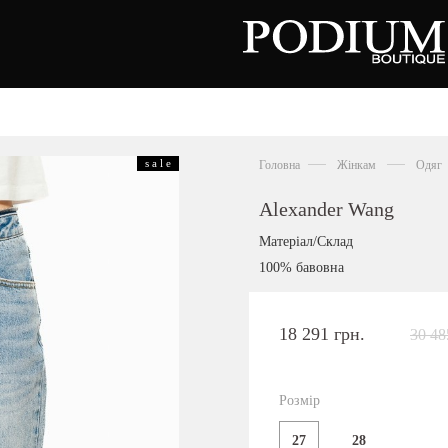
зуття
Аксесуари
Сумки
s a l e
Головна
Жінкам
Одяг
алетки
осоніжки
отильйони
Alexander Wang
еревики
отфорди
Матеріал/Склад
еди
росівки
100% бавовна
офери
окасини
антолети
або
18 291 грн.
30 48
андалії
оботи
Київська область,
ланці
с. Ходосівка, Обухівське щосе 2
уфлі
Розмір
+38 096 704 07 07
льопанці
27
28
Подивитись на карті