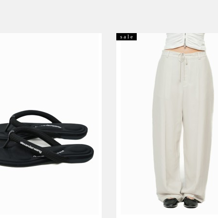
s a l e