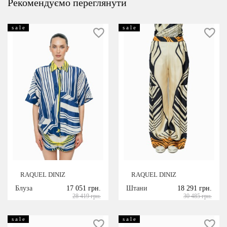
Рекомендуємо переглянути
s a l e
s a l e
RAQUEL DINIZ
RAQUEL DINIZ
Блуза
17 051 грн.
Штани
18 291 грн.
28 419 грн.
30 485 грн.
s a l e
s a l e