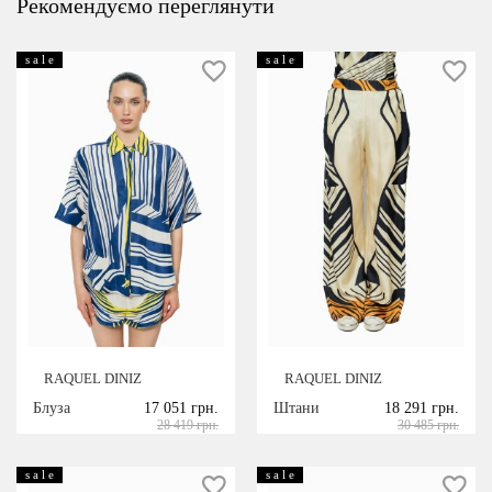
Рекомендуємо переглянути
s a l e
s a l e
RAQUEL DINIZ
RAQUEL DINIZ
Блуза
17 051 грн.
Штани
18 291 грн.
28 419 грн.
30 485 грн.
s a l e
s a l e