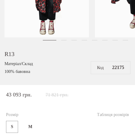
R13
Матеріал/Склад
22175
Код
100% бавовна
43 093 грн.
71 821 грн.
Розмір
Таблиця розмірів
S
M