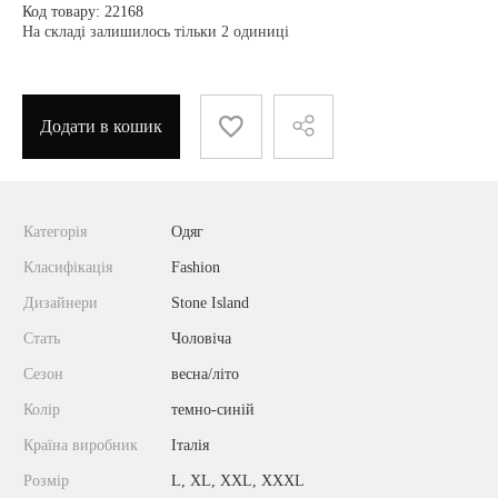
Код товару: 22168
На складі залишилось тільки 2 одиниці
Додати в кошик
Категорія
Одяг
Класифікація
Fashion
Дизайнери
Stone Island
Стать
Чоловіча
Сезон
весна/літо
Колір
темно-синій
Країна виробник
Італія
Розмір
L, XL, XXL, ХХХL