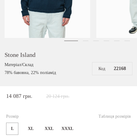
Stone Island
Матеріал/Склад
22168
Код
78% бавовна, 22% поліамід
14 087 грн.
20 124 грн.
Розмір
Таблиця розмірів
L
XL
XXL
ХХХL