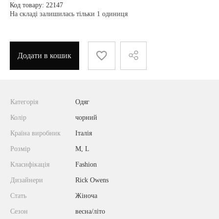
Код товару: 22147
На складі залишилась тільки 1 одиниця
Додати в кошик
Категорія
Одяг
Колір
чорний
Країна виробник
Італія
Розмір
M, L
Класифікація
Fashion
Дизайнери
Rick Owens
Стать
Жіноча
Сезон
весна/літо