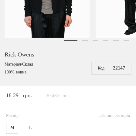
Rick Owens
Матеріал/Склад
22147
Код
100% вовна
18 291 грн.
30 485 грн.
Розмір
Таблиця розмірів
M
L