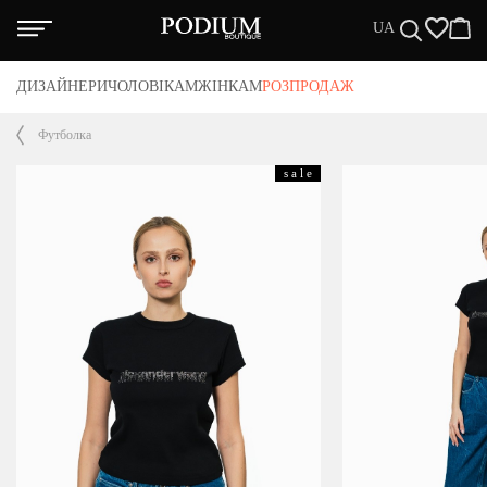
UA
нас
ДИЗАЙНЕРИ
ЧОЛОВІКАМ
ЖІНКАМ
РОЗПРОДАЖ
нтія
акти
Футболка
та/Доставка
тика повернення
вні положення
s a l e
ЗАЙНЕРИ
ЖЧИНАМ
НЩИНАМ
СПРОДАЖА