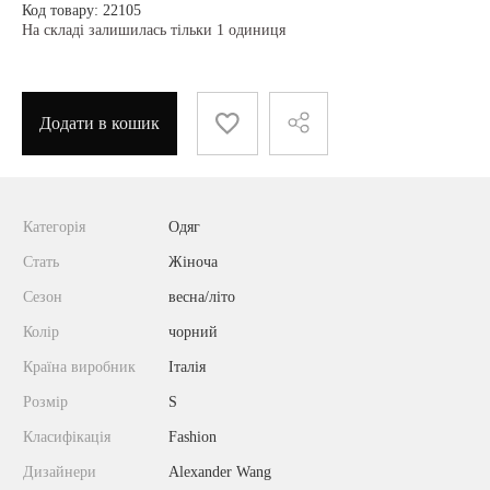
Код товару: 22105
На складі залишилась тільки 1 одиниця
Додати в кошик
Категорія
Одяг
Стать
Жіноча
Сезон
весна/літо
Колір
чорний
Країна виробник
Італія
Розмір
S
Класифікація
Fashion
Дизайнери
Alexander Wang