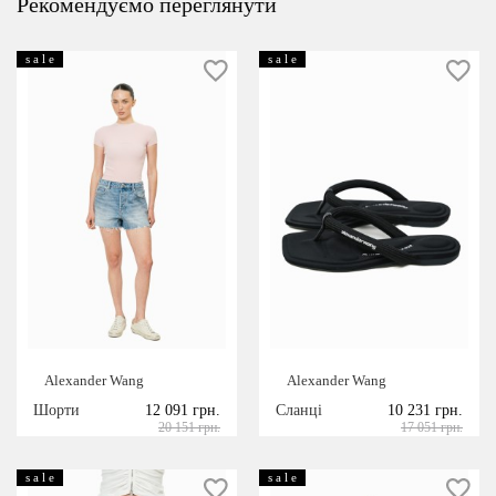
Рекомендуємо переглянути
s a l e
s a l e
Alexander Wang
Alexander Wang
Шорти
12 091 грн.
Сланці
10 231 грн.
20 151 грн.
17 051 грн.
s a l e
s a l e