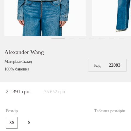
Alexander Wang
Матеріал/Склад
22093
Код
100% бавовна
21 391 грн.
35 652 грн.
Розмір
Таблиця розмірів
XS
S