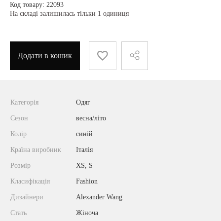
Код товару: 22093
На складі залишилась тільки 1 одиниця
Додати в кошик
Категорія
Одяг
Сезон
весна/літо
Колір
синій
Країна виробник
Італія
Розмір
XS, S
Класифікація
Fashion
Дизайнери
Alexander Wang
Стать
Жіноча