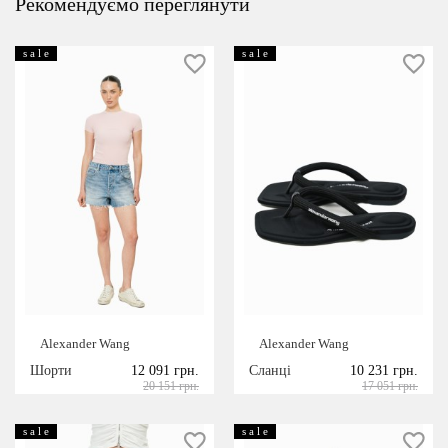
Рекомендуємо переглянути
s a l e
s a l e
Alexander Wang
Alexander Wang
Шорти
12 091 грн.
Сланці
10 231 грн.
20 151 грн.
17 051 грн.
s a l e
s a l e