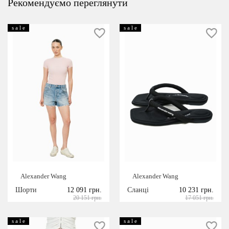
Рекомендуємо переглянути
s a l e
s a l e
Alexander Wang
Alexander Wang
Шорти
12 091 грн.
Сланці
10 231 грн.
20 151 грн.
17 051 грн.
s a l e
s a l e