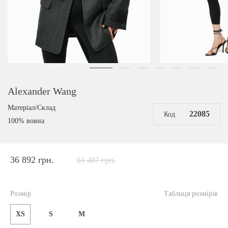
Alexander Wang
Матеріал/Склад
22085
Код
100% вовна
36 892 грн.
61 487 грн.
Розмір
Таблиця розмірів
XS
S
M