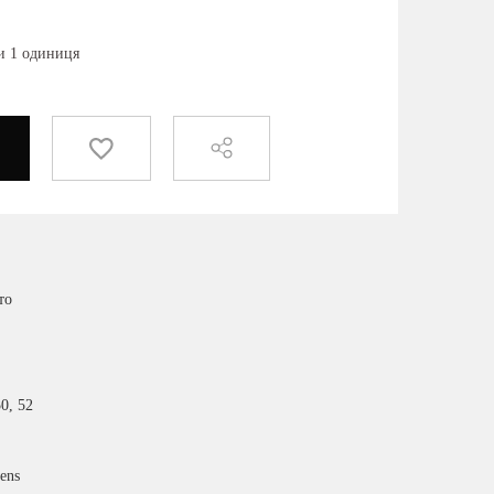
ки 1 одиниця
то
50, 52
ens