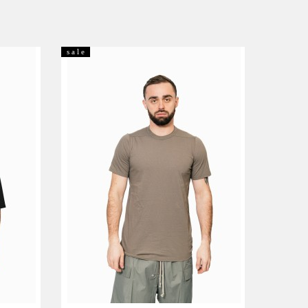
s a l e