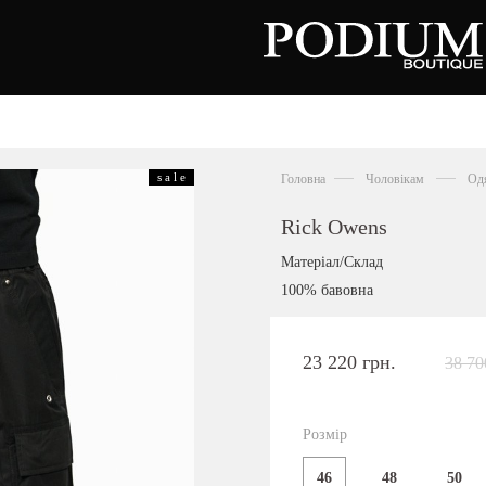
зуття
Аксесуари
Сумки
s a l e
Головна
Чоловікам
Од
алетки
осоніжки
отильйони
Rick Owens
еревики
отфорди
Матеріал/Склад
еди
росівки
100% бавовна
офери
окасини
антолети
або
23 220 грн.
38 70
андалії
оботи
Київська область,
ланці
с. Ходосівка, Обухівське щосе 2
уфлі
Розмір
+38 096 704 07 07
льопанці
46
48
50
Подивитись на карті