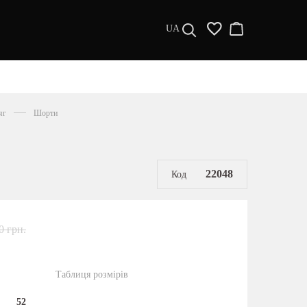
UA
ДИЗАЙНЕРИ
s a l e
яг
Шорти
МУЖЧИНАМ
ЖЕНЩИНАМ
РАСПРОДАЖА
22048
Код
0 грн.
Таблиця розмірів
52