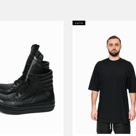
s a l e