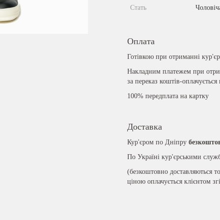
Стать
Чоловіч
Оплата
Готівкою при отриманні кур'є
Накладним платежем при отрим
за переказ коштів-оплачується
100% передплата на картку
Доставка
Кур'єром по Дніпру
безкошто
По Україні кур'єрськими слу
(безкоштовно доставляються то
ціною оплачується клієнтом зг