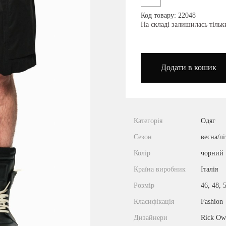
Код товару: 22048
podium_outlet_kiev
На складі залишилась тіль
Додати в кошик
Категорія
Одяг
Сезон
весна/лі
Колір
чорний
Країна виробник
Італія
Розмір
46, 48, 
Класифікація
Fashion
Дизайнери
Rick Ow