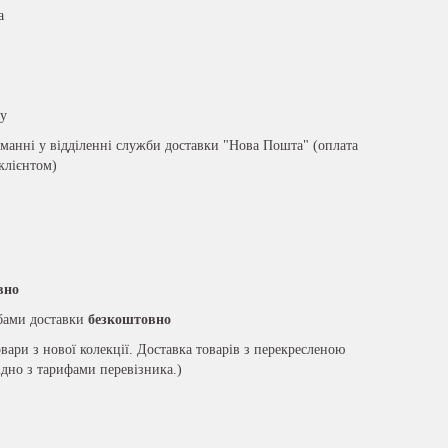
а
ру
анні у відділенні служби доставки "Нова Пошта" (оплата
 клієнтом)
вно
жбами доставки
безкоштовно
вари з нової колекції. Доставка товарів з перекресленою
ідно з тарифами перевізника.)