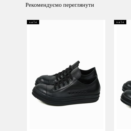
Рекомендуємо переглянути
s a l e
s a l e