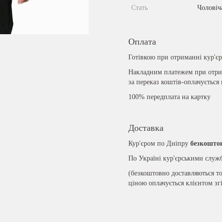
Стать
Чоловіч
Оплата
Готівкою при отриманні кур'є
Накладним платежем при отрим
за переказ коштів-оплачується
100% передплата на картку
Доставка
Кур'єром по Дніпру
безкошто
По Україні кур'єрськими слу
(безкоштовно доставляються то
ціною оплачується клієнтом зг