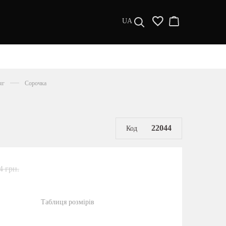
UA
ДИЗАЙНЕРИ
s a l e
яг
Сорочка
МУЖЧИНАМ
ЖЕНЩИНАМ
РАСПРОДАЖА
22044
Код
4 грн.
Таблиця розмірів