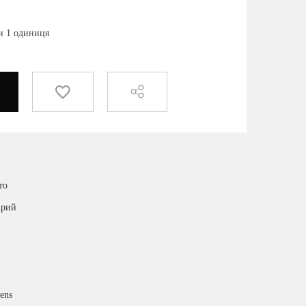
ки 1 одиниця
то
ірий
ens