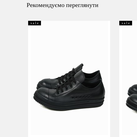
Рекомендуємо переглянути
s a l e
s a l e