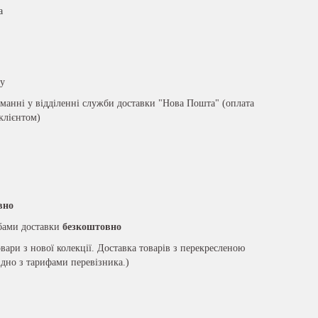
а
ру
анні у відділенні служби доставки "Нова Пошта" (оплата
 клієнтом)
вно
жбами доставки
безкоштовно
вари з нової колекції. Доставка товарів з перекресленою
ідно з тарифами перевізника.)