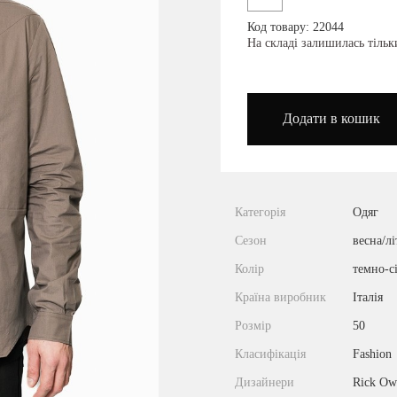
Код товару: 22044
podium_outlet_kiev
На складі залишилась тіль
Додати в кошик
Категорія
Одяг
Сезон
весна/лі
Колір
темно-с
Країна виробник
Італія
Розмір
50
Класифікація
Fashion
Дизайнери
Rick Ow