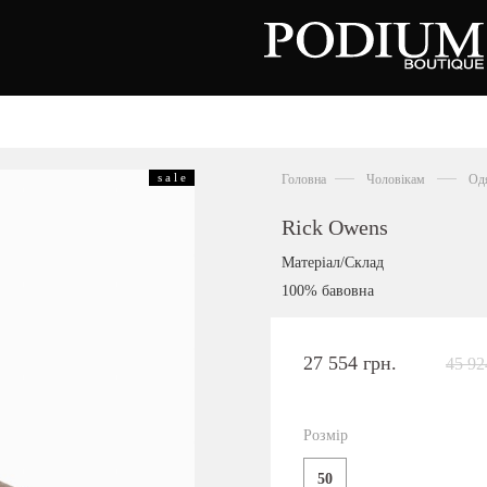
зуття
Аксесуари
Сумки
s a l e
Головна
Чоловікам
Од
алетки
осоніжки
отильйони
Rick Owens
еревики
отфорди
Матеріал/Склад
еди
росівки
100% бавовна
офери
окасини
антолети
або
27 554 грн.
45 92
андалії
оботи
Київська область,
ланці
с. Ходосівка, Обухівське щосе 2
уфлі
Розмір
+38 096 704 07 07
льопанці
50
Подивитись на карті