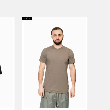
s a l e