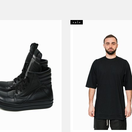
s a l e