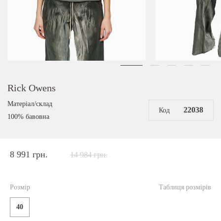
Rick Owens
Матеріал/склад
22038
Код
100% бавовна
8 991 грн.
14 984 грн.
Розмір
Таблиця розмірів
40