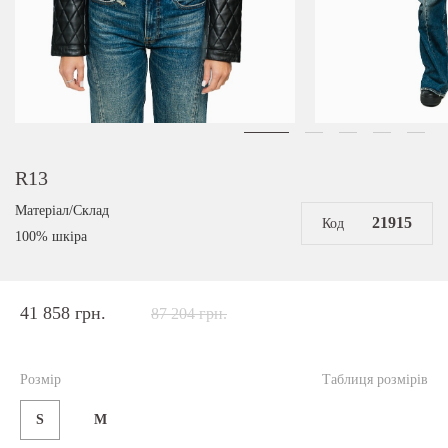
R13
Матеріал/Склад
21915
Код
100% шкіра
41 858 грн.
87 204 грн.
Розмір
Таблиця розмірів
S
M