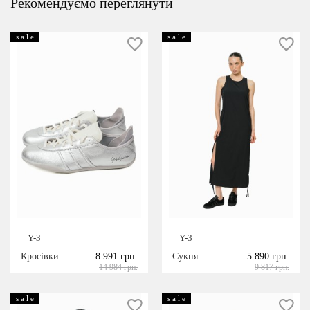
Рекомендуємо переглянути
s a l e
s a l e
Y-3
Y-3
Кросівки
8 991 грн.
Сукня
5 890 грн.
14 984 грн.
9 817 грн.
s a l e
s a l e