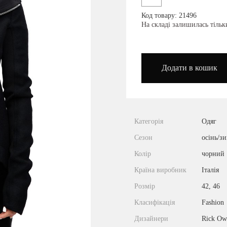
Код товару: 21496
podium_outlet_kiev
На складі залишилась тіль
Додати в кошик
Категорія
Одяг
Сезон
осінь/з
Колір
чорний
Країна виробник
Італія
Розмір
42, 46
Класифікація
Fashion
Дизайнери
Rick Ow