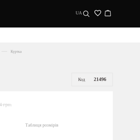
UA
ДИЗАЙНЕРИ
s a l e
Куртка
МУЖЧИНАМ
ЖЕНЩИНАМ
РАСПРОДАЖА
21496
Код
4 грн.
Таблиця розмірів