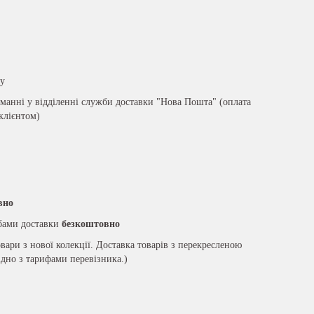
ру
анні у відділенні служби доставки "Нова Пошта" (оплата
 клієнтом)
вно
жбами доставки
безкоштовно
вари з нової колекції. Доставка товарів з перекресленою
ідно з тарифами перевізника.)