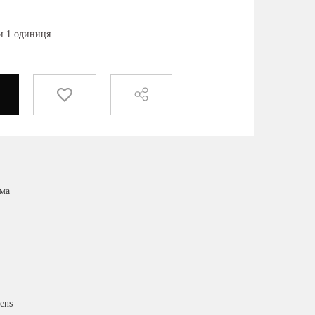
ки 1 одиниця
има
ens