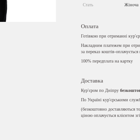
Стать
Жіноча
Оплата
Готівкою при отриманні кур'є
Накладним платежем при отрим
за переказ коштів-оплачується
100% передплата на картку
Доставка
Кур'єром по Дніпру
безкошто
По Україні кур'єрськими слу
(безкоштовно доставляються то
ціною оплачується клієнтом зг