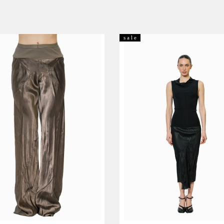
s a l e