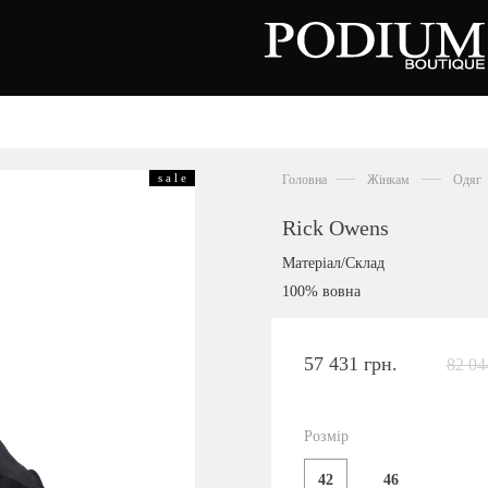
зуття
Аксесуари
Сумки
s a l e
Головна
Жінкам
Одяг
алетки
осоніжки
отильйони
Rick Owens
еревики
отфорди
Матеріал/Склад
еди
росівки
100% вовна
офери
окасини
антолети
або
57 431 грн.
82 04
андалії
оботи
Київська область,
ланці
с. Ходосівка, Обухівське щосе 2
уфлі
Розмір
+38 096 704 07 07
льопанці
42
46
Подивитись на карті