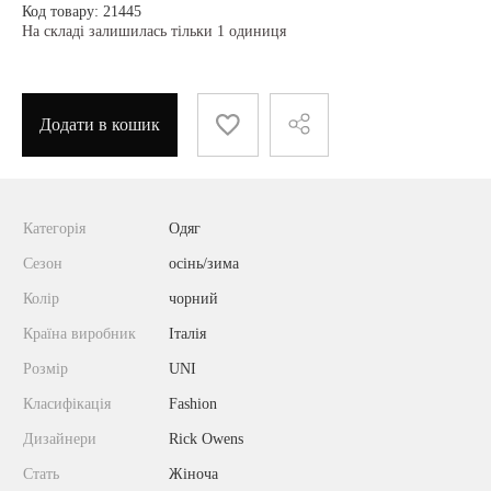
Код товару: 21445
На складі залишилась тільки 1 одиниця
Додати в кошик
Категорія
Одяг
Сезон
осінь/зима
Колір
чорний
Країна виробник
Італія
Розмір
UNI
Класифікація
Fashion
Дизайнери
Rick Owens
Стать
Жіноча