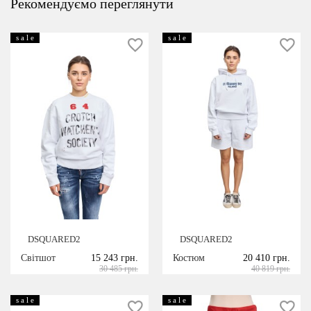
Рекомендуємо переглянути
s a l e
s a l e
DSQUARED2
DSQUARED2
Світшот
15 243 грн.
Костюм
20 410 грн.
30 485 грн.
40 819 грн.
s a l e
s a l e