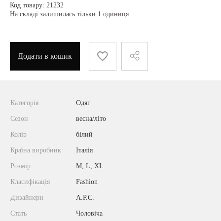
Код товару: 21232
На складі залишилась тільки 1 одиниця
Додати в кошик
Категорія
Одяг
Сезон
весна/літо
Колір
білий
Країна виробник
Італія
Розмір
M, L, XL
Класифікація
Fashion
Дизайнери
A.P.C.
Стать
Чоловіча