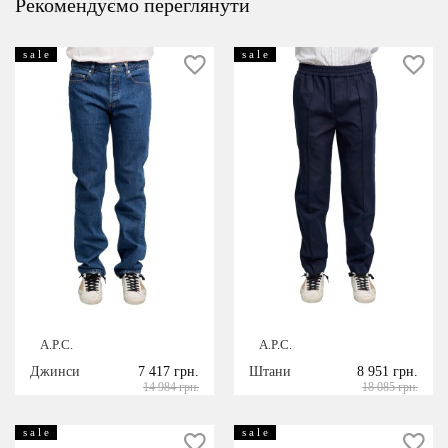
Рекомендуємо переглянути
s a l e
s a l e
A.P.C.
A.P.C.
Джинси
7 417 грн.
Штани
8 951 грн.
14 984 грн.
18 085 грн.
s a l e
s a l e