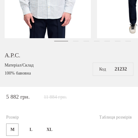
A.P.C.
Матеріал/Склад
21232
Код
100% бавовна
5 882 грн.
11 884 грн.
Розмір
Таблиця розмірів
M
L
XL