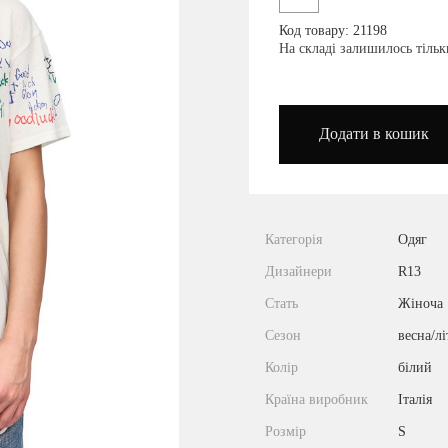
Код товару: 21198
podium_outlet_kiev
На складі залишилось тільк
Додати в кошик
Категорія
Одяг
Дизайнери
R13
Стать
Жіноча
Сезон
весна/лі
Колір
білий
Країна виробник
Італія
Розмір
S