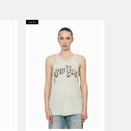
s a l e