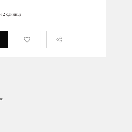
и 2 одиниці
то