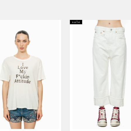
s a l e