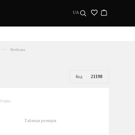
UA
ДИЗАЙНЕРИ
s a l e
Футболка
МУЖЧИНАМ
ЖЕНЩИНАМ
РАСПРОДАЖА
21198
Код
2 грн.
Таблиця розмірів