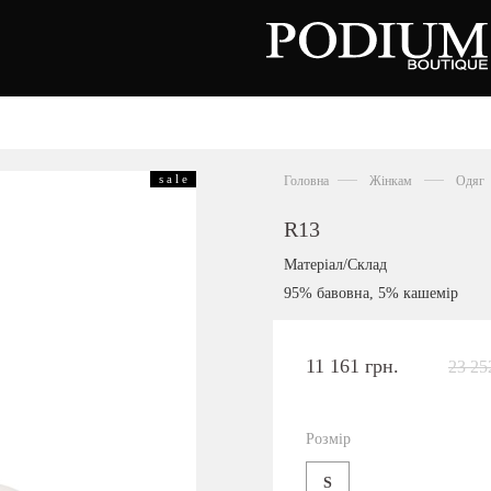
зуття
Аксесуари
Сумки
s a l e
Головна
Жінкам
Одяг
алетки
осоніжки
отильйони
R13
еревики
отфорди
Матеріал/Склад
еди
росівки
95% бавовна, 5% кашемір
офери
окасини
антолети
або
11 161 грн.
23 25
андалії
оботи
Київська область,
ланці
с. Ходосівка, Обухівське щосе 2
уфлі
Розмір
+38 096 704 07 07
льопанці
S
Подивитись на карті