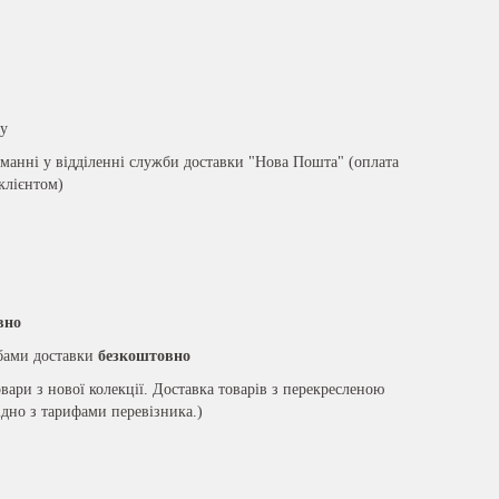
ру
анні у відділенні служби доставки "Нова Пошта" (оплата
 клієнтом)
вно
жбами доставки
безкоштовно
вари з нової колекції. Доставка товарів з перекресленою
ідно з тарифами перевізника.)