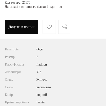
Код товару: 21175
На складі залишилась тільки 1 одиниця
Додати в кошик
Категорія
Одяг
Розмір
S
Класифікація
Fashion
Дизайнери
Y-3
Стать
Жіноча
Сезон
весна/літо
Колір
чорний
Країна виробник
Італія