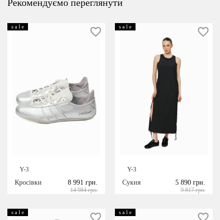
Рекомендуємо переглянути
s a l e
s a l e
Y-3
Y-3
Кросівки
8 991 грн.
Сукня
5 890 грн.
14 984 грн.
9 817 грн.
s a l e
s a l e