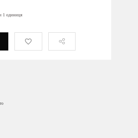
ки 1 одиниця
то