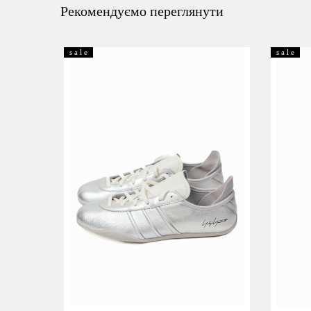
Рекомендуємо переглянути
s a l e
s a l e