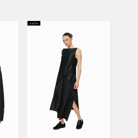
s a l e