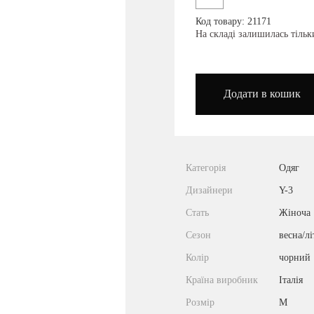
Код товару: 21171
podium_outlet_kiev
На складі залишилась тіль
Додати в кошик
Категорія
Одяг
Дизайнери
Y-3
Стать
Жіноча
Сезон
весна/лі
Колір
чорний
Країна виробник
Італія
Розмір
M