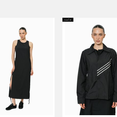
s a l e