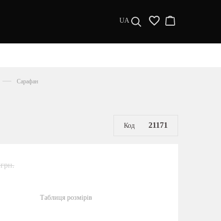
UA
ДИЗАЙНЕРИ
s a l e
Сарафан
МУЖЧИНАМ
ЖЕНЩИНАМ
РАСПРОДАЖА
21171
Код
 грн.
Таблиця розмірів