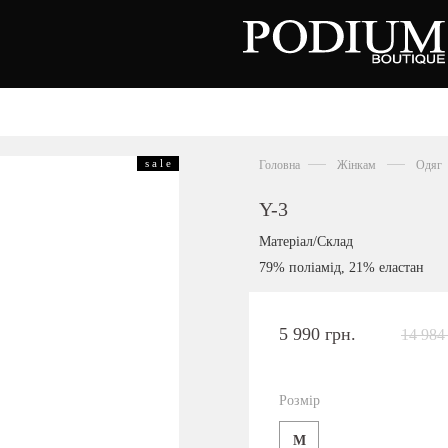
зуття
Аксесуари
Сумки
s a l e
Головна
Жінкам
Одяг
алетки
осоніжки
отильйони
Y-3
еревики
отфорди
Матеріал/Склад
еди
росівки
79% поліамід, 21% еластан
офери
окасини
антолети
або
5 990 грн.
14 984
андалії
оботи
Київська область,
ланці
с. Ходосівка, Обухівське щосе 2
уфлі
Розмір
+38 096 704 07 07
льопанці
M
Подивитись на карті