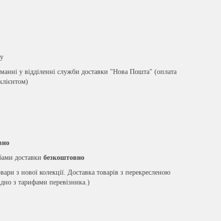
ру
анні у відділенні служби доставки "Нова Пошта" (оплата
 клієнтом)
вно
жбами доставки
безкоштовно
вари з нової колекції. Доставка товарів з перекресленою
ідно з тарифами перевізника.)