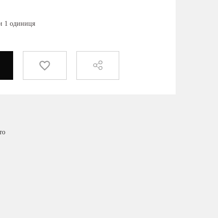
ки 1 одиниця
то