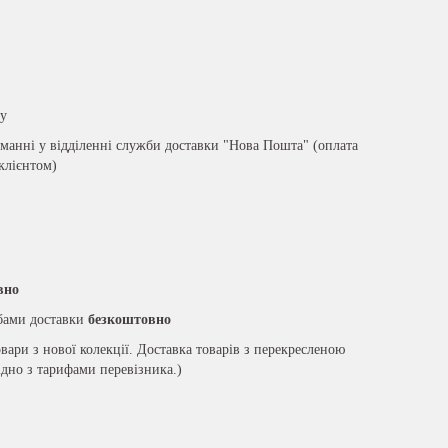
ру
анні у відділенні служби доставки "Нова Пошта" (оплата
 клієнтом)
вно
жбами доставки
безкоштовно
вари з нової колекції. Доставка товарів з перекресленою
ідно з тарифами перевізника.)