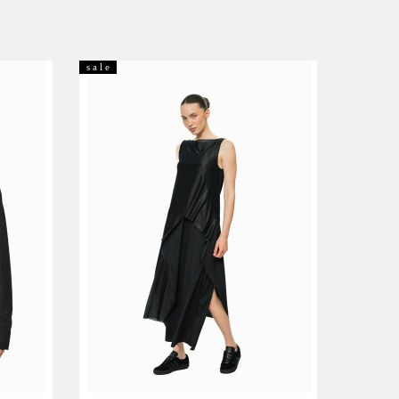
s a l e