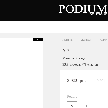
зуття
Аксесуари
Сумки
s a l e
Головна
Жінкам
Одяг
алетки
осоніжки
отильйони
Y-3
еревики
отфорди
Матеріал/Склад
еди
росівки
93% віскоза, 7% еластан
офери
окасини
антолети
або
3 922 грн.
9 804 
андалії
оботи
Київська область,
ланці
с. Ходосівка, Обухівське щосе 2
уфлі
Розмір
+38 096 704 07 07
льопанці
S
L
Подивитись на карті