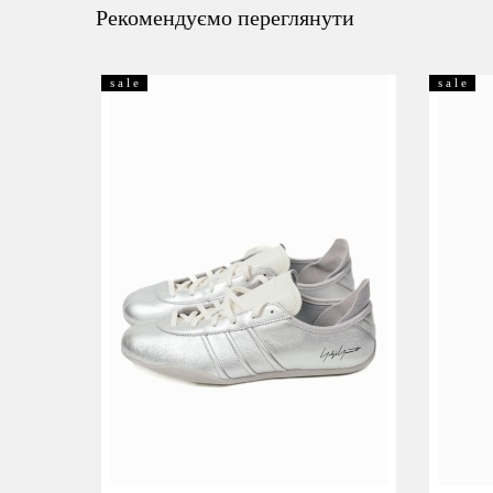
Рекомендуємо переглянути
s a l e
s a l e