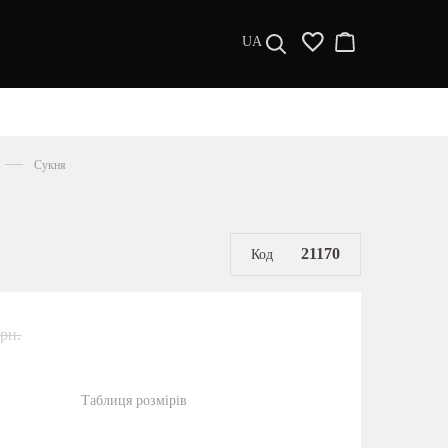
UA
ДИЗАЙНЕРИ
s a l e
Сукня
МУЖЧИНАМ
ЖЕНЩИНАМ
РАСПРОДАЖА
21170
Код
грн.
Таблиця розмірів