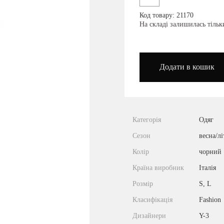
Код товару: 21170
podium_outlet_kiev
На складі залишилась тіль
Додати в кошик
Категорія
Одяг
Сезон
весна/лі
Колір
чорний
Країна виробник
Італія
Розмір
S, L
Класифікація
Fashion
Дизайнери
Y-3