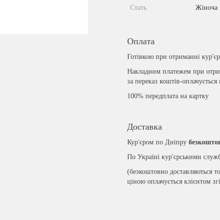
Стать
Жіноча
Оплата
Готівкою при отриманні кур'є
Накладним платежем при отрим
за переказ коштів-оплачується
100% передплата на картку
Доставка
Кур'єром по Дніпру
безкошто
По Україні кур'єрськими слу
(безкоштовно доставляються то
ціною оплачується клієнтом зг