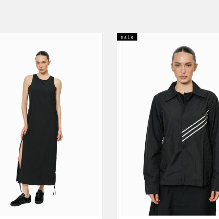
s a l e