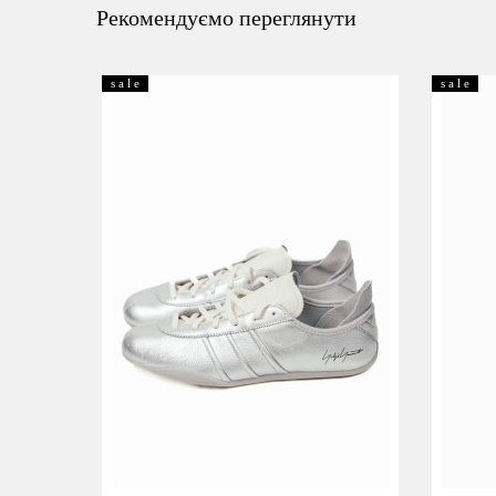
Рекомендуємо переглянути
s a l e
s a l e