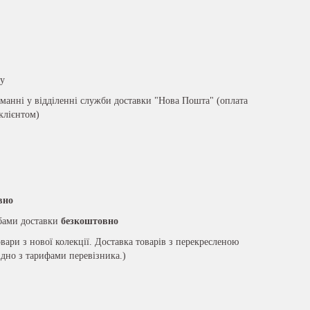
ру
анні у відділенні служби доставки "Нова Пошта" (оплата
 клієнтом)
вно
жбами доставки
безкоштовно
вари з нової колекції. Доставка товарів з перекресленою
ідно з тарифами перевізника.)