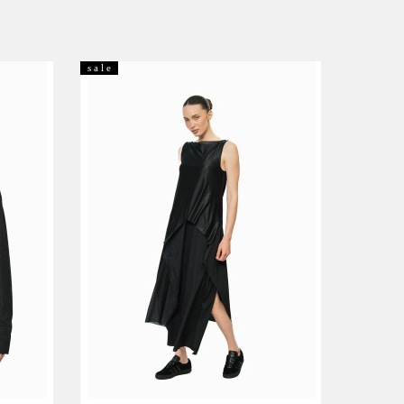
s a l e