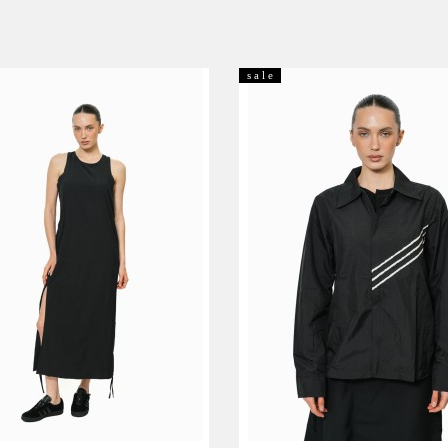
s a l e