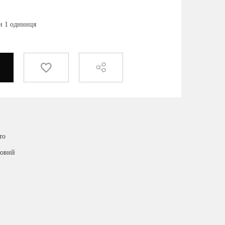
ки 1 одиниця
то
ковий