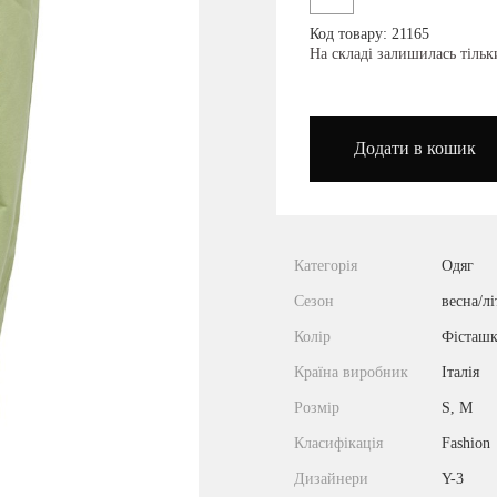
Код товару: 21165
podium_outlet_kiev
На складі залишилась тіль
Додати в кошик
Категорія
Одяг
Сезон
весна/лі
Колір
Фісташ
Країна виробник
Італія
Розмір
S, M
Класифікація
Fashion
Дизайнери
Y-3