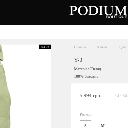
зуття
Аксесуари
Сумки
s a l e
Головна
Жінкам
Одяг
алетки
осоніжки
отильйони
Y-3
еревики
отфорди
Матеріал/Склад
еди
росівки
100% бавовна
офери
окасини
антолети
або
5 994 грн.
14 984
андалії
оботи
Київська область,
ланці
с. Ходосівка, Обухівське щосе 2
уфлі
Розмір
+38 096 704 07 07
льопанці
S
M
Подивитись на карті