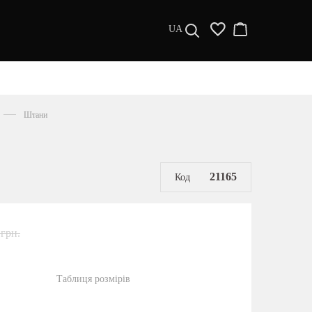
UA
ДИЗАЙНЕРИ
s a l e
Штани
МУЖЧИНАМ
ЖЕНЩИНАМ
РАСПРОДАЖА
21165
Код
 грн.
Таблиця розмірів