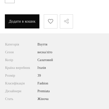
Додати в кошик
Категорія
Взуття
Сезон
весна/літо
Колір
Салатовий
Країна виробник
Італія
Розмір
39
Класифікація
Fashion
Дизайнери
Premiata
Стать
Жіноча