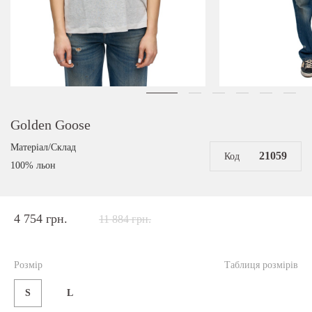
Golden Goose
Матеріал/Склад
21059
Код
100% льон
4 754 грн.
11 884 грн.
Розмір
Таблиця розмірів
S
L