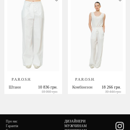
P.A.R.O.S.H.
P.A.R.O.S.H.
Штани
10 836 грн.
Комбінезон
18 266 грн.
18 060 грн.
30 444 грн.
Про нас
ДИЗАЙНЕРИ
Гарантія
МУЖЧИНАМ