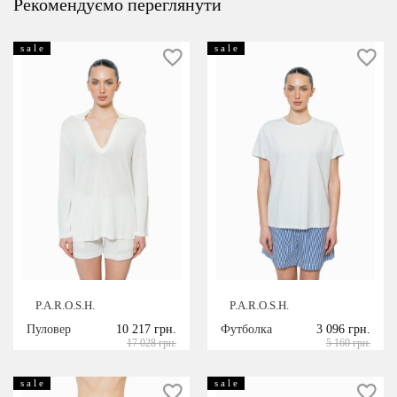
Рекомендуємо переглянути
s a l e
s a l e
P.A.R.O.S.H.
P.A.R.O.S.H.
Пуловер
10 217 грн.
Футболка
3 096 грн.
17 028 грн.
5 160 грн.
s a l e
s a l e