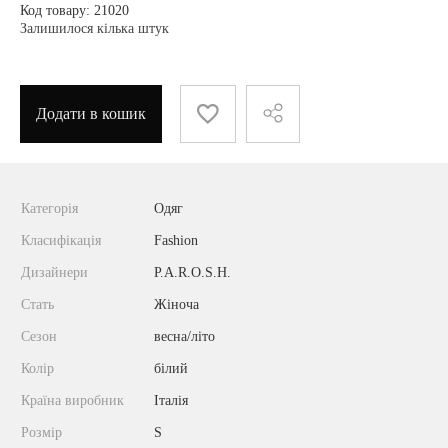
Код товару: 21020
Залишилося кілька штук
Додати в кошик
Категорія
Одяг
Класифікація
Fashion
Дизайнери
P.A.R.O.S.H.
Стать
Жіноча
Сезон
весна/літо
Колір
білий
Країна виробник
Італія
Розмір
S