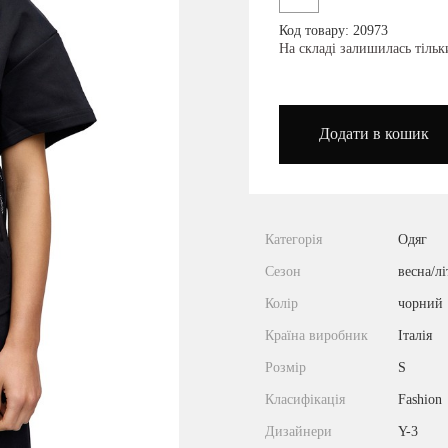
Код товару: 20973
podium_outlet_kiev
На складі залишилась тіль
Додати в кошик
Категорія
Одяг
Сезон
весна/лі
Колір
чорний
Країна виробник
Італія
Розмір
S
Класифікація
Fashion
Дизайнери
Y-3