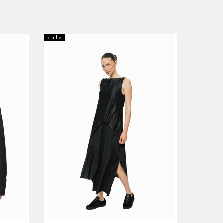
s a l e