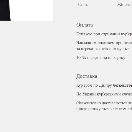
Стать
Жіноча
Оплата
Готівкою при отриманні кур'є
Накладним платежем при отрим
за переказ коштів-оплачується
100% передплата на картку
Доставка
Кур'єром по Дніпру
безкошто
По Україні кур'єрськими слу
(безкоштовно доставляються то
ціною оплачується клієнтом зг