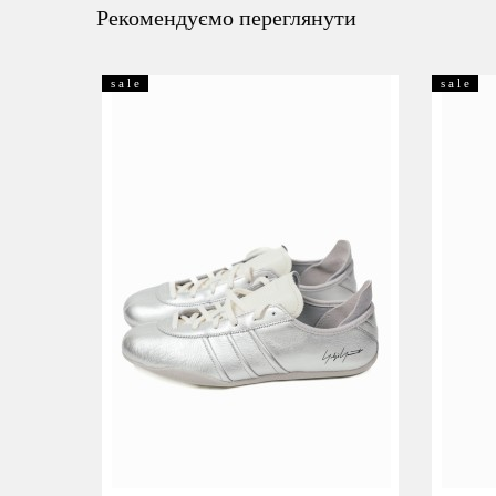
Рекомендуємо переглянути
s a l e
s a l e