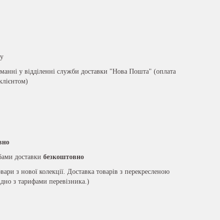
ру
анні у відділенні служби доставки "Нова Пошта" (оплата
 клієнтом)
вно
жбами доставки
безкоштовно
вари з нової колекції. Доставка товарів з перекресленою
ідно з тарифами перевізника.)