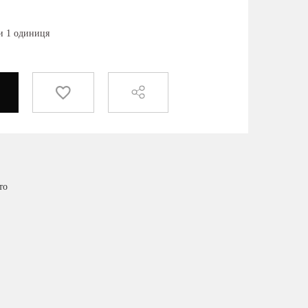
ки 1 одиниця
то