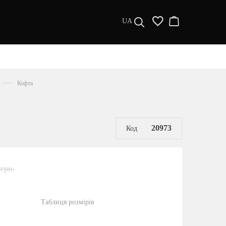
UA
ДИЗАЙНЕРИ
s a l e
Кофта
МУЖЧИНАМ
ЖЕНЩИНАМ
РАСПРОДАЖА
20973
Код
 грн.
Таблиця розмірів