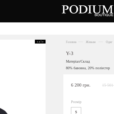
зуття
Аксесуари
Сумки
s a l e
Головна
Жінкам
Одяг
алетки
осоніжки
отильйони
Y-3
еревики
отфорди
Матеріал/Склад
еди
росівки
80% бавовна, 20% поліестер
офери
окасини
антолети
або
6 200 грн.
15 501
андалії
оботи
Київська область,
ланці
с. Ходосівка, Обухівське щосе 2
уфлі
Розмір
+38 096 704 07 07
льопанці
S
Подивитись на карті