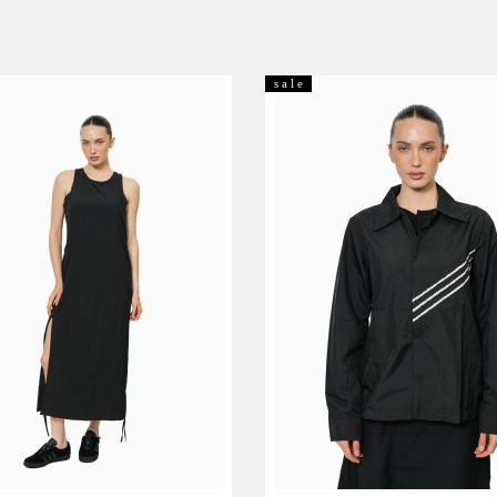
s a l e