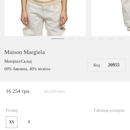
Maison Margiela
Матеріал/Склад
20955
Код
60% бавовна, 40% віскоза
16 254 грн.
23 220 грн.
Розмір
Таблиця розмірів
XS
S