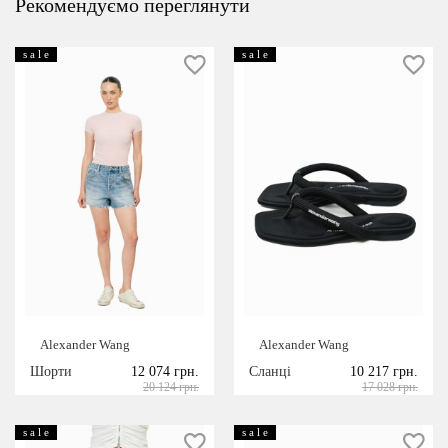
Рекомендуємо переглянути
s a l e
s a l e
Alexander Wang
Alexander Wang
Шорти
12 074 грн.
Сланці
10 217 грн.
20 124 грн.
17 028 грн.
s a l e
s a l e