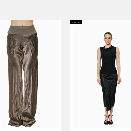
s a l e