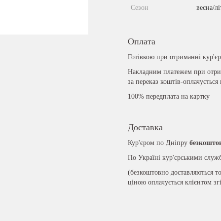
Сезон
весна/лі
Оплата
Готівкою при отриманні кур'є
Накладним платежем при отрим
за переказ коштів-оплачується
100% передплата на картку
Доставка
Кур'єром по Дніпру
безкошто
По Україні кур'єрськими слу
(безкоштовно доставляються то
ціною оплачується клієнтом зг