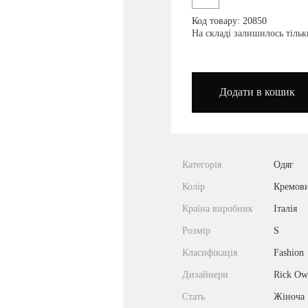
Код товару: 20850
podium_outlet_kiev
На складі залишилось тільк
Додати в кошик
Категорія
Одяг
Колір
Кремов
Країна виробник
Італія
Розмір
S
Класифікація
Fashion
Дизайнери
Rick Ow
Стать
Жіноча