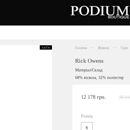
зуття
Аксесуари
Сумки
s a l e
Головна
Жінкам
Одяг
алетки
осоніжки
отильйони
Rick Owens
еревики
отфорди
Матеріал/Склад
еди
росівки
68% віскоза, 32% поліестер
офери
окасини
антолети
або
12 178 грн.
30 44
андалії
оботи
Київська область,
ланці
с. Ходосівка, Обухівське щосе 2
уфлі
Розмір
+38 096 704 07 07
льопанці
S
Подивитись на карті