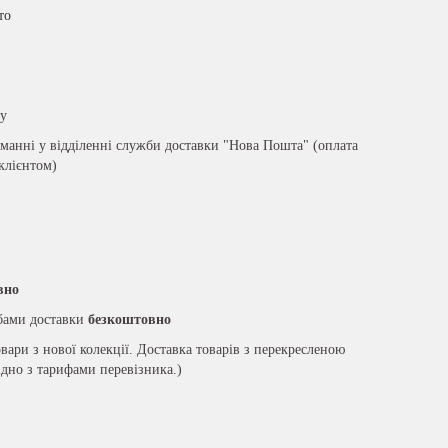
то
ру
анні у відділенні служби доставки "Нова Пошта" (оплата
 клієнтом)
вно
жбами доставки
безкоштовно
вари з нової колекції. Доставка товарів з перекресленою
ідно з тарифами перевізника.)