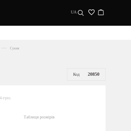
UA
ДИЗАЙНЕРИ
s a l e
Сукня
МУЖЧИНАМ
ЖЕНЩИНАМ
РАСПРОДАЖА
20850
Код
4 грн.
Таблиця розмірів