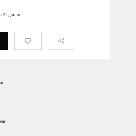
и 2 одиниці
ий
ens