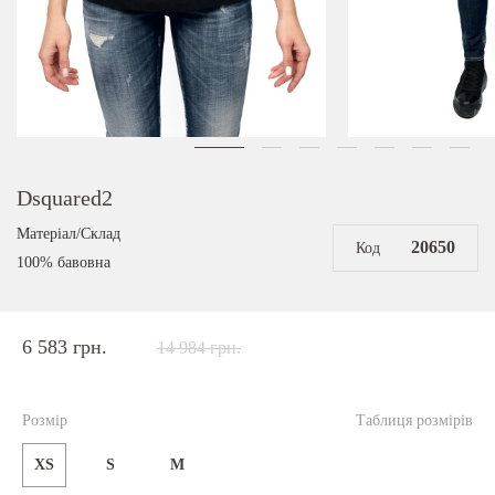
Dsquared2
Матеріал/Склад
20650
Код
100% бавовна
6 583 грн.
14 984 грн.
Розмір
Таблиця розмірів
XS
S
M