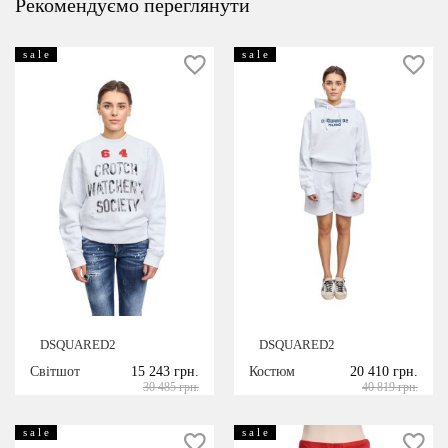
Рекомендуємо переглянути
s a l e
s a l e
DSQUARED2
DSQUARED2
Світшот
15 243 грн.
Костюм
20 410 грн.
30 485 грн.
40 819 грн.
s a l e
s a l e