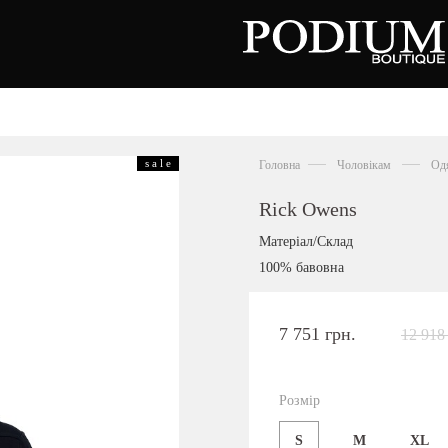
зуття
Аксесуари
Сумки
s a l e
Головна
Чоловікам
Од
алетки
осоніжки
отильйони
Rick Owens
еревики
отфорди
Матеріал/Склад
еди
росівки
100% бавовна
офери
окасини
антолети
або
7 751 грн.
12 918
андалії
оботи
Київська область,
ланці
с. Ходосівка, Обухівське щосе 2
уфлі
Розмір
+38 096 704 07 07
льопанці
S
M
XL
Подивитись на карті