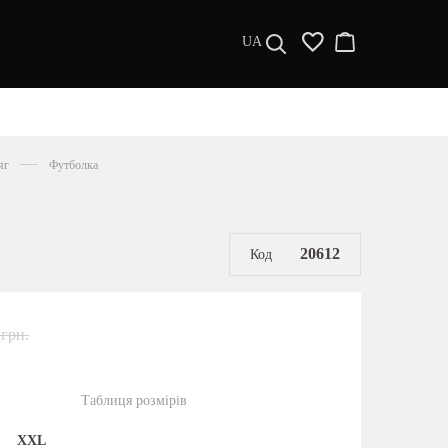
UA
ДИЗАЙНЕРИ
s a l e
яг
Футболка
МУЖЧИНАМ
ЖЕНЩИНАМ
РАСПРОДАЖА
20612
Код
 грн.
Таблиця розмірів
XXL