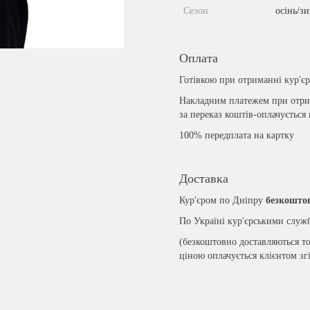
Сезон
осінь/з
Оплата
Готівкою при отриманні кур'є
Накладним платежем при отрим
за переказ коштів-оплачується
100% передплата на картку
Доставка
Кур'єром по Дніпру
безкошто
По Україні кур'єрськими слу
(безкоштовно доставляються то
ціною оплачується клієнтом зг