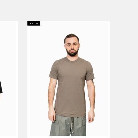
s a l e