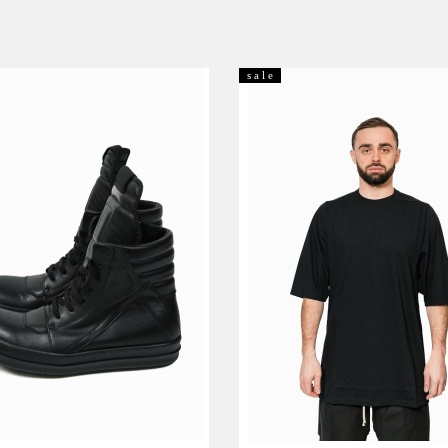
s a l e