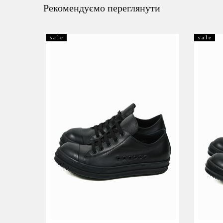
Рекомендуємо переглянути
s a l e
s a l e