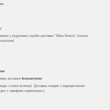
има
ру
анні у відділенні служби доставки "Нова Пошта" (оплата
 клієнтом)
вно
жбами доставки
безкоштовно
вари з нової колекції. Доставка товарів з перекресленою
ідно з тарифами перевізника.)