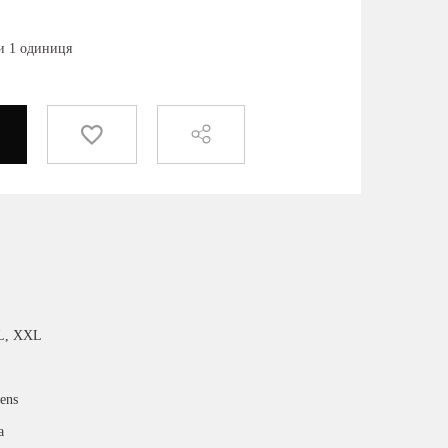
ки 1 одиниця
L, XXL
ens
а