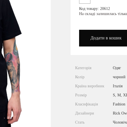
Код товару: 20612
podium_outlet_kiev
На складі залишилась тіль
Додати в кошик
Категорія
Одяг
Колір
чорний
Країна виробник
Італія
Розмір
S, M, X
Класифікація
Fashion
Дизайнери
Rick Ow
Стать
Чоловіч