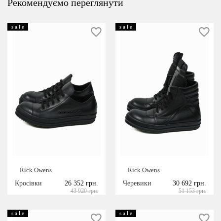
Рекомендуємо переглянути
s a l e
s a l e
Rick Owens
Rick Owens
Кросівки
26 352 грн.
Черевики
30 692 грн.
43 920 грн.
51 153 грн.
s a l e
s a l e