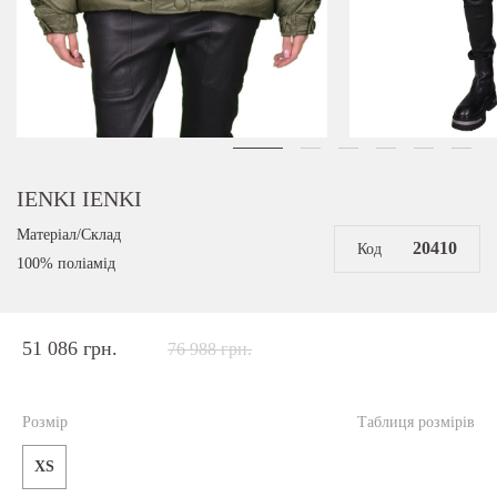
IENKI IENKI
Матеріал/Склад
20410
Код
100% поліамід
51 086 грн.
76 988 грн.
Розмір
Таблиця розмірів
XS