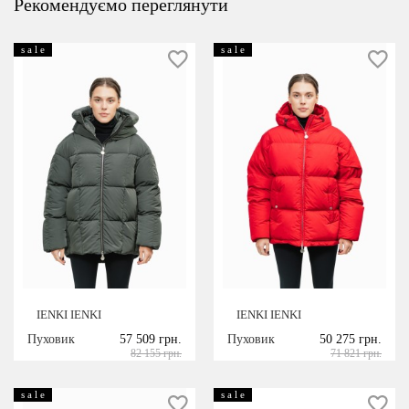
Рекомендуємо переглянути
s a l e
s a l e
IENKI IENKI
IENKI IENKI
Пуховик
57 509 грн.
Пуховик
50 275 грн.
82 155 грн.
71 821 грн.
s a l e
s a l e