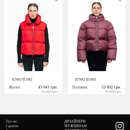
IENKI IENKI
IENKI IENKI
Жилет
43 041 грн.
Пуховик
53 892 грн.
61 487 грн.
76 988 грн.
Про нас
ДИЗАЙНЕРИ
Гарантія
МУЖЧИНАМ