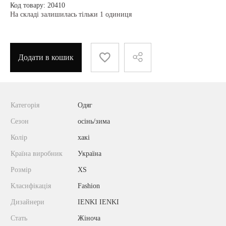
Код товару: 20410
На складі залишилась тільки 1 одиниця
Додати в кошик
Категорія
Одяг
Сезон
осінь/зима
Колір
хакі
Країна виробник
Україна
Розмір
XS
Класифікація
Fashion
Дизайнери
IENKI IENKI
Стать
Жіноча