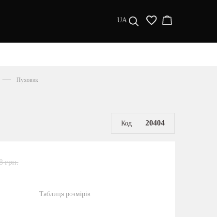
UA
ДИЗАЙНЕРИ
s a l e
Пуховик
МУЖЧИНАМ
ЖЕНЩИНАМ
РАСПРОДАЖА
20404
Код
8 грн.
Таблиця розмірів