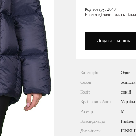
Код товару: 20404
podium_outlet_kiev
На складі залишилась тіль
Додати в кошик
Категорія
Одяг
Сезон
осінь/з
Колір
синій
Країна виробник
Україна
Розмір
M
Класифікація
Fashion
Дизайнери
IENKI 