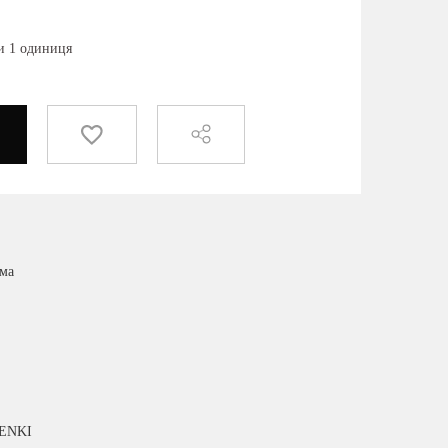
ки 1 одиниця
има
IENKI