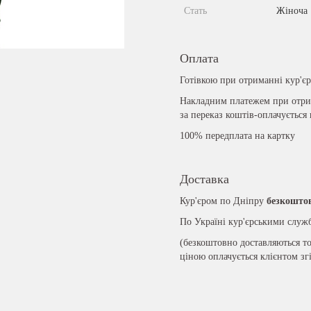
Стать
Жіноча
Оплата
Готівкою при отриманні кур'є
Накладним платежем при отрим
за переказ коштів-оплачується
100% передплата на картку
Доставка
Кур'єром по Дніпру
безкошто
По Україні кур'єрськими слу
(безкоштовно доставляються то
ціною оплачується клієнтом зг