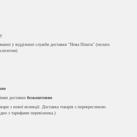
ру
анні у відділенні служби доставки "Нова Пошта" (оплата
 клієнтом)
вно
жбами доставки
безкоштовно
вари з нової колекції. Доставка товарів з перекресленою
ідно з тарифами перевізника.)