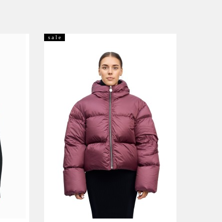
s a l e