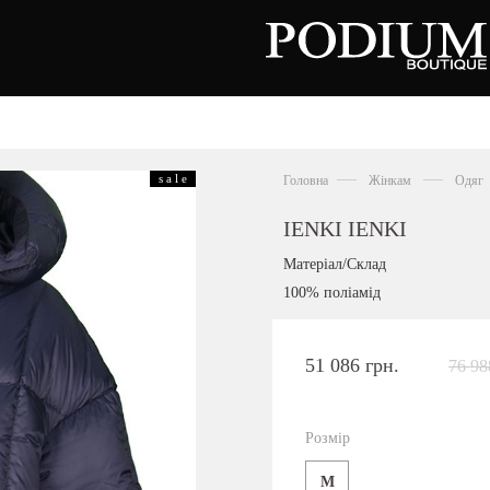
зуття
Аксесуари
Сумки
s a l e
Головна
Жінкам
Одяг
алетки
осоніжки
отильйони
IENKI IENKI
еревики
отфорди
Матеріал/Склад
еди
росівки
100% поліамід
офери
окасини
антолети
або
51 086 грн.
76 98
андалії
оботи
Київська область,
ланці
с. Ходосівка, Обухівське щосе 2
уфлі
Розмір
+38 096 704 07 07
льопанці
M
Подивитись на карті