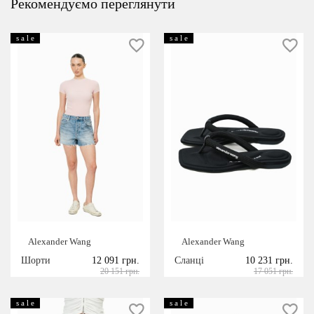
Рекомендуємо переглянути
s a l e
s a l e
Alexander Wang
Alexander Wang
Шорти
12 091 грн.
Сланці
10 231 грн.
20 151 грн.
17 051 грн.
s a l e
s a l e