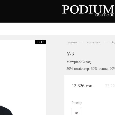
зуття
Аксесуари
Сумки
s a l e
Головна
Чоловікам
Од
алетки
осоніжки
отильйони
Y-3
еревики
отфорди
Матеріал/Склад
еди
росівки
50% поліестер, 30% вовна, 20
офери
окасини
антолети
або
12 326 грн.
23 22
андалії
оботи
Київська область,
ланці
с. Ходосівка, Обухівське щосе 2
уфлі
Розмір
+38 096 704 07 07
льопанці
M
Подивитись на карті