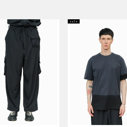
s a l e