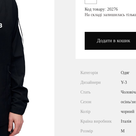
Код товару: 20276
podium_outlet_kiev
На складі залишилась тіль
Додати в кошик
Категорія
Одяг
Дизайнери
Y-3
Стать
Чоловіч
Сезон
осінь/з
Колір
чорний
Країна виробник
Італія
Розмір
M