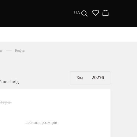
UA
ДИЗАЙНЕРИ
s a l e
яг
Кофта
МУЖЧИНАМ
ЖЕНЩИНАМ
РАСПРОДАЖА
20276
Код
% поліамід
0 грн.
Таблиця розмірів