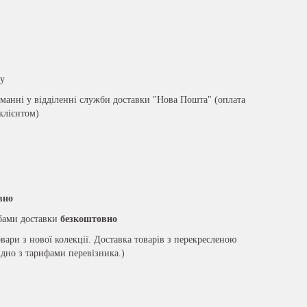
ру
анні у відділенні служби доставки "Нова Пошта" (оплата
 клієнтом)
вно
жбами доставки
безкоштовно
вари з нової колекції. Доставка товарів з перекресленою
ідно з тарифами перевізника.)