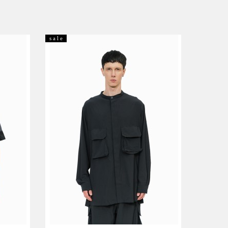
s a l e