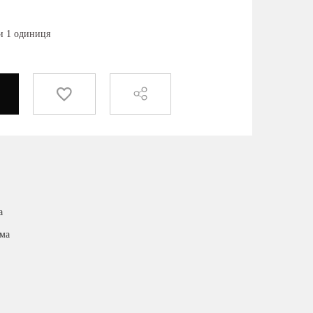
ки 1 одиниця
а
има