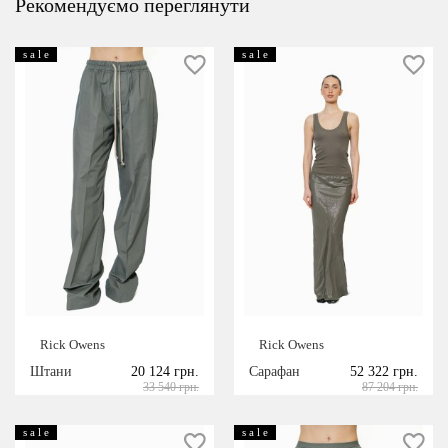
Рекомендуємо переглянути
s a l e
s a l e
Rick Owens
Rick Owens
Штани
20 124 грн.
Сарафан
52 322 грн.
33 540 грн.
87 204 грн.
s a l e
s a l e