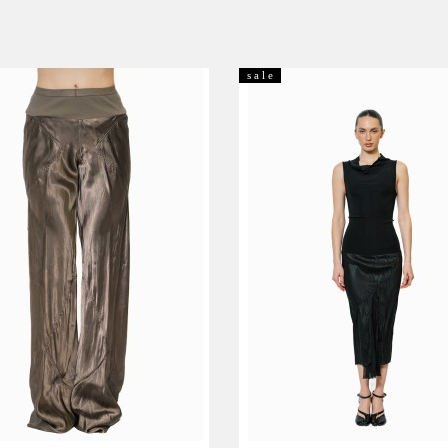
s a l e