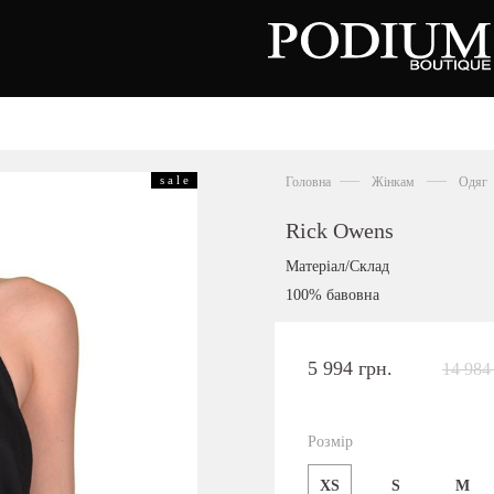
зуття
Аксесуари
Сумки
s a l e
Головна
Жінкам
Одяг
алетки
осоніжки
отильйони
Rick Owens
еревики
отфорди
Матеріал/Склад
еди
росівки
100% бавовна
офери
окасини
антолети
або
5 994 грн.
14 984
андалії
оботи
Київська область,
ланці
с. Ходосівка, Обухівське щосе 2
уфлі
Розмір
+38 096 704 07 07
льопанці
XS
S
M
Подивитись на карті