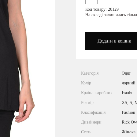
Код товару: 20129
podium_outlet_kiev
На складі залишилась тіль
Додати в кошик
Категорія
Одяг
Колір
чорний
Країна виробник
Італія
Розмір
XS, S, 
Класифікація
Fashion
Дизайнери
Rick Ow
Стать
Жіноча