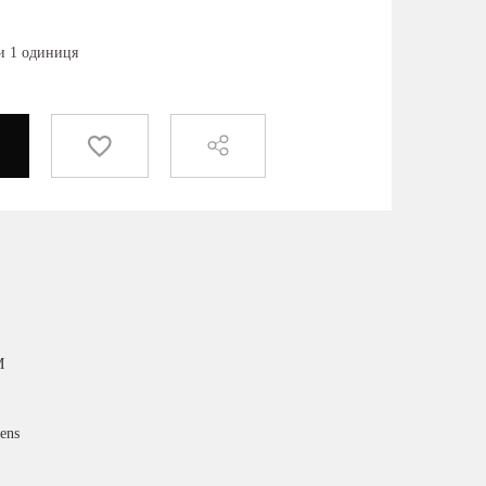
ки 1 одиниця
M
ens