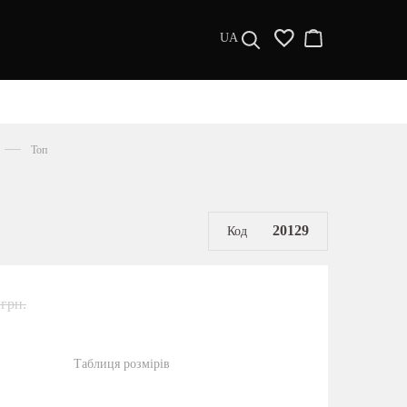
UA
ДИЗАЙНЕРИ
s a l e
Топ
МУЖЧИНАМ
ЖЕНЩИНАМ
РАСПРОДАЖА
20129
Код
 грн.
Таблиця розмірів