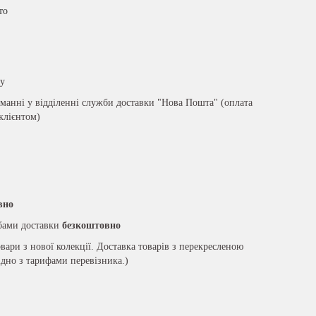
то
ру
анні у відділенні служби доставки "Нова Пошта" (оплата
 клієнтом)
вно
жбами доставки
безкоштовно
вари з нової колекції. Доставка товарів з перекресленою
ідно з тарифами перевізника.)