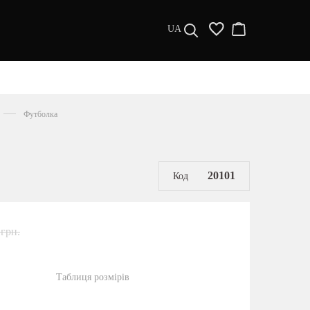
UA
ДИЗАЙНЕРИ
s a l e
Футболка
МУЖЧИНАМ
ЖЕНЩИНАМ
РАСПРОДАЖА
20101
Код
 грн.
Таблиця розмірів