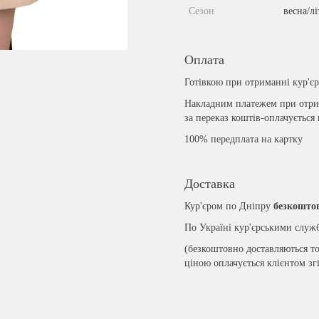
Сезон
весна/лі
Оплата
Готівкою при отриманні кур'є
Накладним платежем при отрим
за переказ коштів-оплачується
100% передплата на картку
Доставка
Кур'єром по Дніпру
безкошто
По Україні кур'єрськими слу
(безкоштовно доставляються то
ціною оплачується клієнтом зг