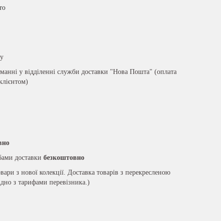
то
ру
анні у відділенні служби доставки "Нова Пошта" (оплата
 клієнтом)
вно
жбами доставки
безкоштовно
вари з нової колекції. Доставка товарів з перекресленою
ідно з тарифами перевізника.)