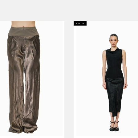
s a l e