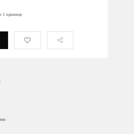
ки 1 одиниця
й
ens