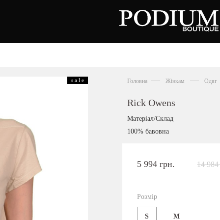
зуття
Аксесуари
Сумки
s a l e
Головна
Жінкам
Одяг
алетки
осоніжки
отильйони
Rick Owens
еревики
отфорди
Матеріал/Склад
еди
росівки
100% бавовна
офери
окасини
антолети
або
5 994 грн.
14 984
андалії
оботи
Київська область,
ланці
с. Ходосівка, Обухівське щосе 2
уфлі
Розмір
+38 096 704 07 07
льопанці
S
M
Подивитись на карті