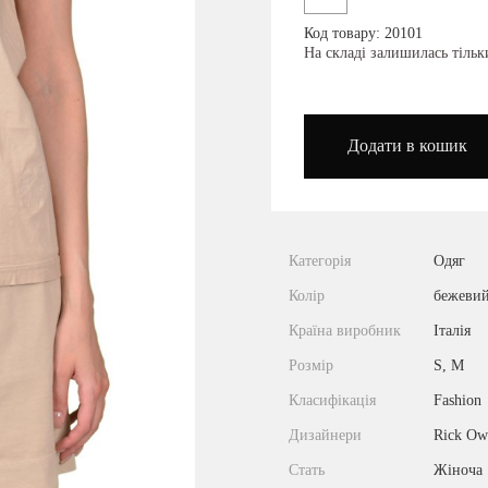
Код товару: 20101
podium_outlet_kiev
На складі залишилась тіль
Додати в кошик
Категорія
Одяг
Колір
бежеви
Країна виробник
Італія
Розмір
S, M
Класифікація
Fashion
Дизайнери
Rick Ow
Стать
Жіноча