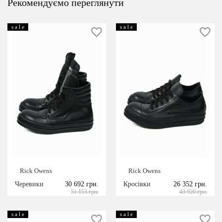
Рекомендуємо переглянути
s a l e
s a l e
Rick Owens
Rick Owens
Черевики
30 692 грн.
Кросівки
26 352 грн.
51 153 грн.
43 920 грн.
s a l e
s a l e