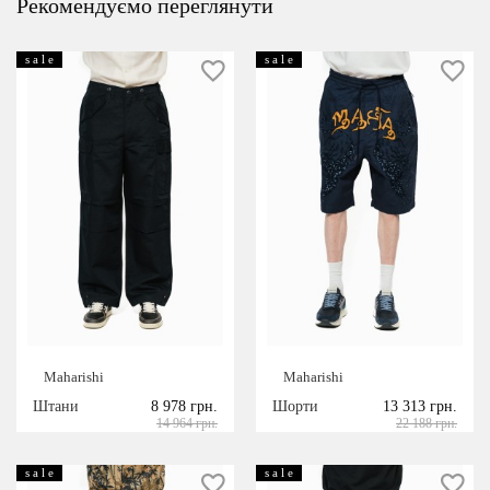
Рекомендуємо переглянути
s a l e
s a l e
Maharishi
Maharishi
Штани
8 978 грн.
Шорти
13 313 грн.
14 964 грн.
22 188 грн.
s a l e
s a l e