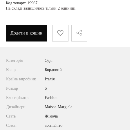
Код товару: 19967
На складі залишилось тільки 2 одиниці
Додати в кошик
Категорія
Одяг
Колір
Бордовий
Країна виробник
Італія
Розмір
S
Класифікація
Fashion
Дизайнери
Maison Margiela
Стать
Жіноча
Сезон
весна/літо