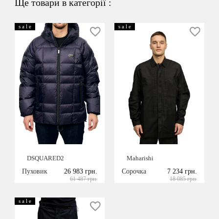
Ще товари в категорії :
s a l e
s a l e
DSQUARED2
Maharishi
Пуховик
26 983 грн.
Сорочка
7 234 грн.
61 487 грн.
18 085 грн.
s a l e