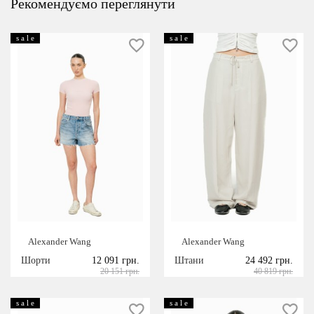
Рекомендуємо переглянути
s a l e
s a l e
Alexander Wang
Alexander Wang
Шорти
12 091 грн.
Штани
24 492 грн.
20 151 грн.
40 819 грн.
s a l e
s a l e