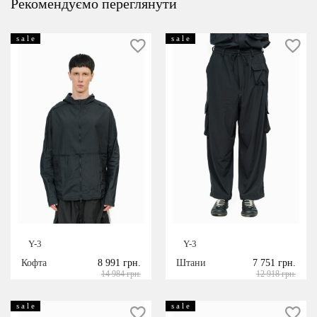
Рекомендуємо переглянути
s a l e
s a l e
Y-3
Y-3
Кофта
8 991 грн.
Штани
7 751 грн.
14 984 грн.
12 918 грн.
s a l e
s a l e